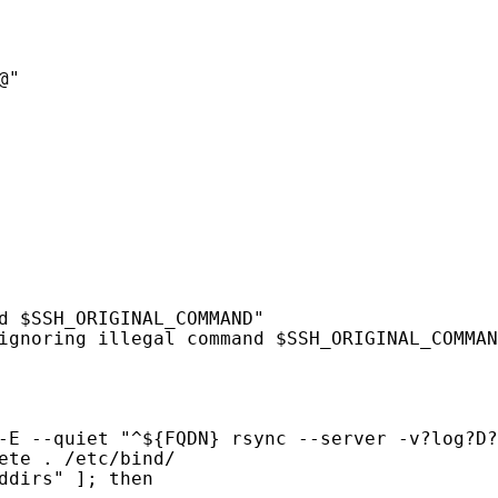
"

d $SSH_ORIGINAL_COMMAND"

ignoring illegal command $SSH_ORIGINAL_COMMAN
-E --quiet "^${FQDN} rsync --server -v?log?D?
ete . /etc/bind/

ddirs" ]; then
