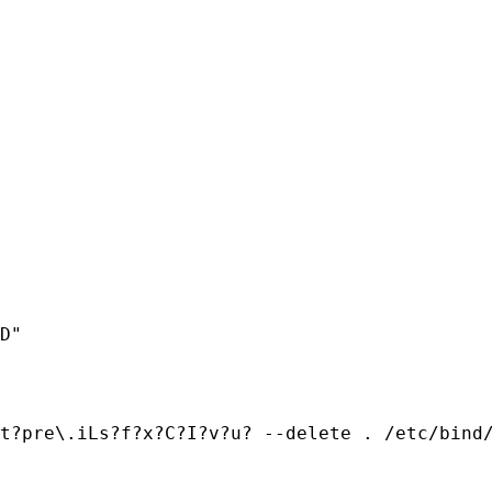
D"

t?pre\.iLs?f?x?C?I?v?u? --delete . /etc/bind/