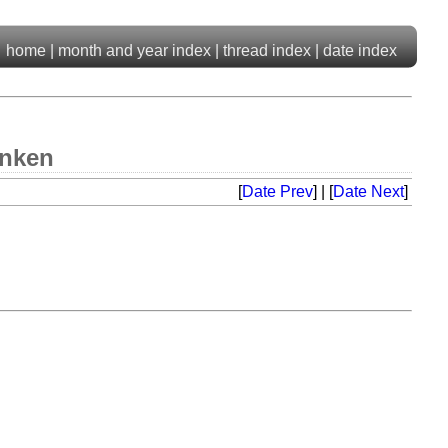
home
|
month and year index
|
thread index
|
date index
änken
[
Date Prev
] | [
Date Next
]