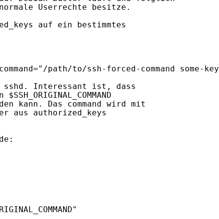
normale Userrechte besitze.

ed_keys auf ein bestimmtes

command="/path/to/ssh-forced-command some-key
 sshd. Interessant ist, dass

n $SSH_ORIGINAL_COMMAND

den kann. Das command wird mit

er aus authorized_keys

e:

RIGINAL_COMMAND"
