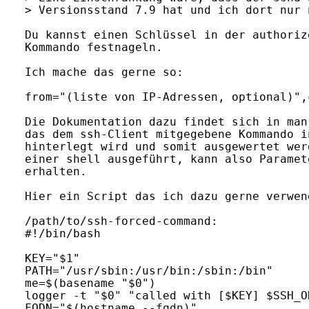
> Versionsstand 7.9 hat und ich dort nur 
Du kannst einen Schlüssel in der authoriz
Kommando festnageln.

Ich mache das gerne so:

from="(liste von IP-Adressen, optional)",
Die Dokumentation dazu findet sich in man
das dem ssh-Client mitgegebene Kommando i
hinterlegt wird und somit ausgewertet wer
einer shell ausgeführt, kann also Paramet
erhalten.

Hier ein Script das ich dazu gerne verwend
/path/to/ssh-forced-command:

#!/bin/bash

KEY="$1"

PATH="/usr/sbin:/usr/bin:/sbin:/bin"

me=$(basename "$0")

logger -t "$0" "called with [$KEY] $SSH_O
FQDN="$(hostname --fqdn)"
