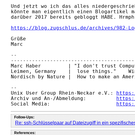
Und jetzt wo ich das alles niedergeschrie
könnte man eigentlich einen Blogartikel m
darüber 2017 bereits gebloggt HABE. Hrmph.
https://blog.zugschlus.de/archives/982-Lo
Grüße

Marc

-- 

-----------------------------------------
Marc Haber         | "I don't trust Compu
Leimen, Germany    |  lose things."    Wi
Nordisch by Nature |  How to make an Amer
-- 

Unix User Group Rhein-Neckar e.V.: 
https:
Archiv und An-/Abmeldung:          
https:
Social Media:                      
https:
Follow-Ups:
Re: ssh-Schlüsselpaar auf Dateizugiff in ein spezifisch
References: