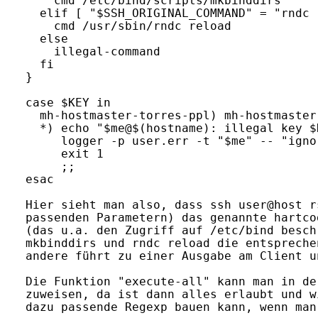
    cmd /etc/bind/scripts/mkbinddirs

  elif [ "$SSH_ORIGINAL_COMMAND" = "rndc 
    cmd /usr/sbin/rndc reload

  else

    illegal-command

  fi

}

case $KEY in

  mh-hostmaster-torres-ppl) mh-hostmaster
  *) echo "$me@$(hostname): illegal key $
     logger -p user.err -t "$me" -- "igno
     exit 1

     ;;

esac

Hier sieht man also, dass ssh user@host r
passenden Parametern) das genannte hartco
(das u.a. den Zugriff auf /etc/bind besch
mkbinddirs und rndc reload die entspreche
andere führt zu einer Ausgabe am Client u
Die Funktion "execute-all" kann man in de
zuweisen, da ist dann alles erlaubt und w
dazu passende Regexp bauen kann, wenn man