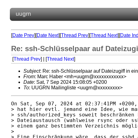
uugrn
[
Date Prev
][
Date Next
][
Thread Prev
][
Thread Next
][
Date In
Re: ssh-Schlüsselpaar auf Dateizugi
[
Thread Prev
] | [
Thread Next
]
Subject
: Re: ssh-Schlüsselpaar auf Dateizugiff in e
From
: Marc Haber <mh+uugrn@xxxxxxxxxxxx>
Date
: Sat, 7 Sep 2024 15:08:05 +0200
To
: UUGRN Mailingliste <uugrn@xxxxxxxxx>
On Sat, Sep 07, 2024 at 02:37:41PM +0200,
> hat hier evtl. jemand eine Idee, wie ma
> ssh/authorized_keys soweit beschränken 
> Dateiaustausch (wahlweise rsync oder ss
> einem ganz bestimmten Verzeichnis möglic
> 

> Eine Einschränkung wäre, dass der sshd 