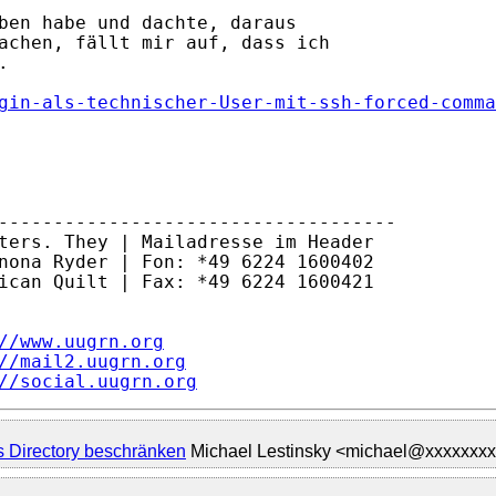
ben habe und dachte, daraus

achen, fällt mir auf, dass ich



gin-als-technischer-User-mit-ssh-forced-comma
------------------------------------

ters. They | Mailadresse im Header

nona Ryder | Fon: *49 6224 1600402

ican Quilt | Fax: *49 6224 1600421

//www.uugrn.org
//mail2.uugrn.org
//social.uugrn.org
es Directory beschränken
Michael Lestinsky <michael@xxxxxxx