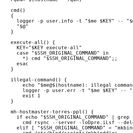
cmd()

{

  logger -p user.info -t "$me $KEY" -- "$@
  "$@"

}

execute-all() {

  KEY="$KEY execute-all"

  case "$SSH_ORIGINAL_COMMAND" in

    *) cmd "$SSH_ORIGINAL_COMMAND";;

  esac

}

illegal-command() {

    echo "$me@$(hostname): illegal comman
    logger -p user.err -t "$me $KEY" -- "
    exit 1

}

mh-hostmaster-torres-ppl() {

  if echo "$SSH_ORIGINAL_COMMAND" | grep 
    cmd rsync --server -loDpre.iLsf --del
  elif [ "$SSH_ORIGINAL_COMMAND" = "mkbin