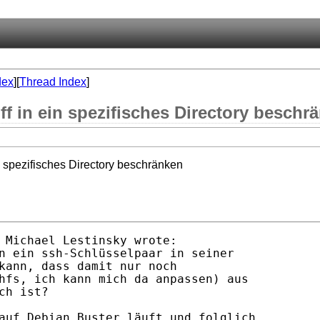
dex
][
Thread Index
]
ff in ein spezifisches Directory beschr
in spezifisches Directory beschränken
 Michael Lestinsky wrote:

n ein ssh-Schlüsselpaar in seiner

kann, dass damit nur noch

hfs, ich kann mich da anpassen) aus

h ist?

auf Debian Buster läuft und folglich
