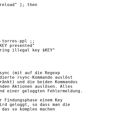
reload" ]; then

-torres-ppl ;;

KEY presented"

ring illegal key $KEY"

sync (mit auf die Regexp

dierte rsync-Kommando auslöst

ränkt) und die beiden Kommandos

nden Aktionen auslösen. Alles

nd einer geloggten Fehlermeldung.

r Findungsphase einem Key

ird geloggt, so dass man die

 das so komplex machen 
