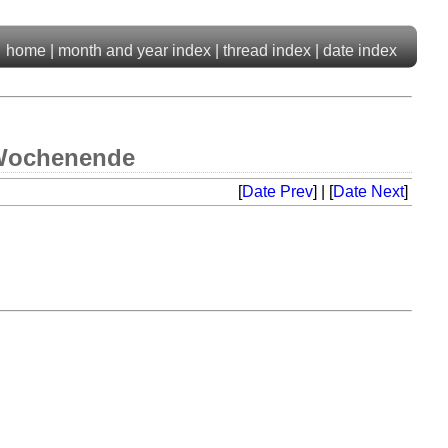
home
|
month and year index
|
thread index
|
date index
 Wochenende
[
Date Prev
] | [
Date Next
]