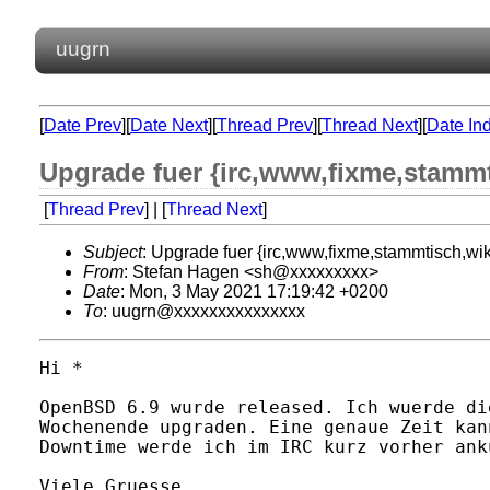
uugrn
[
Date Prev
][
Date Next
][
Thread Prev
][
Thread Next
][
Date In
Upgrade fuer {irc,www,fixme,stam
[
Thread Prev
] | [
Thread Next
]
Subject
: Upgrade fuer {irc,www,fixme,stammtisch,
From
: Stefan Hagen <sh@xxxxxxxxx>
Date
: Mon, 3 May 2021 17:19:42 +0200
To
: uugrn@xxxxxxxxxxxxxxx
Hi *

OpenBSD 6.9 wurde released. Ich wuerde di
Wochenende upgraden. Eine genaue Zeit kan
Downtime werde ich im IRC kurz vorher anku
Viele Gruesse,
