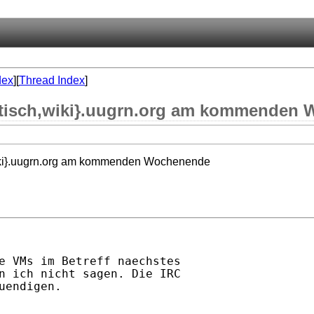
dex
][
Thread Index
]
mtisch,wiki}.uugrn.org am kommenden
wiki}.uugrn.org am kommenden Wochenende
e VMs im Betreff naechstes 

n ich nicht sagen. Die IRC

endigen.
