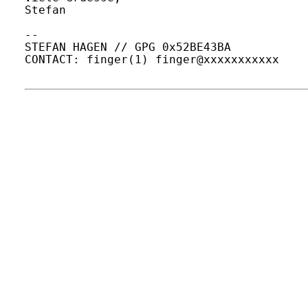
Stefan

-- 

STEFAN HAGEN // GPG 0x52BE43BA

CONTACT: finger(1) finger@xxxxxxxxxxx
