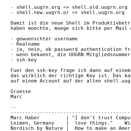
- shell.uugrn.org => shell.old.uugrn.org

- shell.new.uugrn.or => shell.uugrn.org

Damit ist die neue Shell im Produktivbetr
haben moechte, moege sich bitte per Mail m
- gewuenschter username

- Realname

- ja, nein, ob password authentication fr
- wenn bekannt, die UUGRN-Mitgliedsnummer

- ssh-key

Fuer den ssh-key frage ich dann auf einem
das wirklich der richtige Key ist. Das ka
auf einem Account auf der alten shell.uug
Gruesse

Marc

-- 

-----------------------------------------
Marc Haber         | "I don't trust Compu
Leimen, Germany    |  lose things."    Wi
Nordisch by Nature |  How to make an Amer