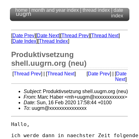
home
|
month and year index
|
thread index
|
date
uugrn
index
[
Date Prev
][
Date Next
][
Thread Prev
][
Thread Next
]
[
Date Index
][
Thread Index
]
Produktivsetzung
shell.uugrn.org (neu)
[
Thread Prev
] | [
Thread Next
]
[
Date Prev
] | [
Date
Next
]
Subject
: Produktivsetzung shell.uugrn.org (neu)
From
: Marc Haber <mh+uugrn@xxxxxxxxxxxx>
Date
: Sun, 16 Feb 2020 17:58:44 +0100
To
: uugrn@xxxxxxxxxxxxxxx
Hallo,

ich werde dann in naechster Zeit folgende