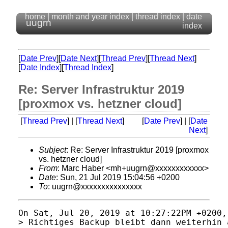
home
|
month and year index
|
thread index
|
date
uugrn
index
[
Date Prev
][
Date Next
][
Thread Prev
][
Thread Next
]
[
Date Index
][
Thread Index
]
Re: Server Infrastruktur 2019
[proxmox vs. hetzner cloud]
[
Thread Prev
] | [
Thread Next
]
[
Date Prev
] | [
Date
Next
]
Subject
: Re: Server Infrastruktur 2019 [proxmox
vs. hetzner cloud]
From
: Marc Haber <mh+uugrn@xxxxxxxxxxxx>
Date
: Sun, 21 Jul 2019 15:04:56 +0200
To
: uugrn@xxxxxxxxxxxxxxx
On Sat, Jul 20, 2019 at 10:27:22PM +0200,
> Richtiges Backup bleibt dann weiterhin 