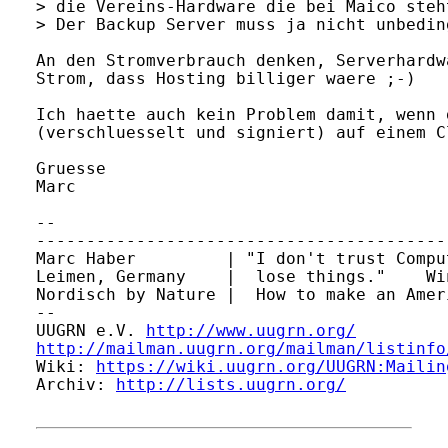
> die Vereins-Hardware die bei Maico steh
> Der Backup Server muss ja nicht unbedin
An den Stromverbrauch denken, Serverhardw
Strom, dass Hosting billiger waere ;-)

Ich haette auch kein Problem damit, wenn 
(verschluesselt und signiert) auf einem C
Gruesse

Marc

-- 

-----------------------------------------
Marc Haber         | "I don't trust Compu
Leimen, Germany    |  lose things."    Wi
Nordisch by Nature |  How to make an Amer
-- 

UUGRN e.V. 
http://www.uugrn.org/
http://mailman.uugrn.org/mailman/listinfo
Wiki: 
https://wiki.uugrn.org/UUGRN:Mailin
Archiv: 
http://lists.uugrn.org/