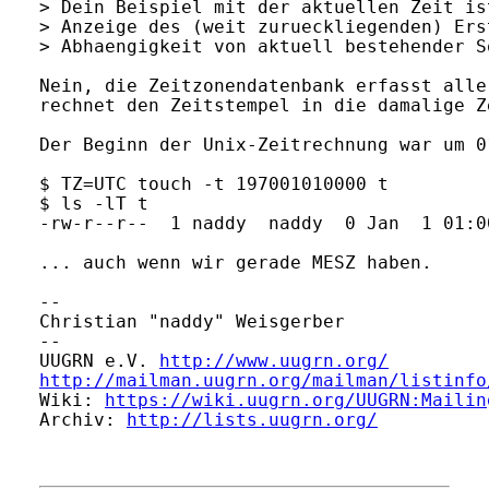
> Dein Beispiel mit der aktuellen Zeit is
> Anzeige des (weit zurueckliegenden) Ers
> Abhaengigkeit von aktuell bestehender S
Nein, die Zeitzonendatenbank erfasst alle
rechnet den Zeitstempel in die damalige Ze
Der Beginn der Unix-Zeitrechnung war um 0
$ TZ=UTC touch -t 197001010000 t

$ ls -lT t

-rw-r--r--  1 naddy  naddy  0 Jan  1 01:0
... auch wenn wir gerade MESZ haben.

-- 

Christian "naddy" Weisgerber             
-- 

UUGRN e.V. 
http://www.uugrn.org/
http://mailman.uugrn.org/mailman/listinfo
Wiki: 
https://wiki.uugrn.org/UUGRN:Mailin
Archiv: 
http://lists.uugrn.org/