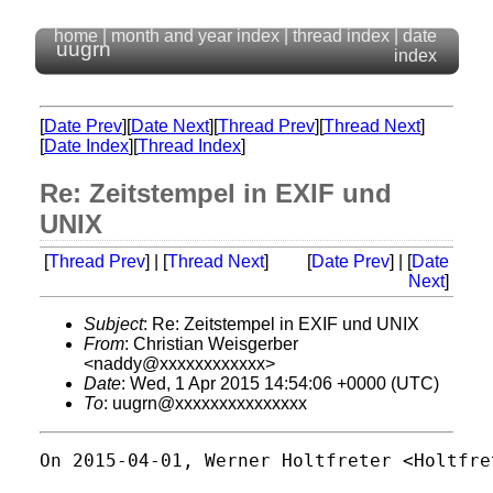
home
|
month and year index
|
thread index
|
date
uugrn
index
[
Date Prev
][
Date Next
][
Thread Prev
][
Thread Next
]
[
Date Index
][
Thread Index
]
Re: Zeitstempel in EXIF und
UNIX
[
Thread Prev
] | [
Thread Next
]
[
Date Prev
] | [
Date
Next
]
Subject
: Re: Zeitstempel in EXIF und UNIX
From
: Christian Weisgerber
<naddy@xxxxxxxxxxxx>
Date
: Wed, 1 Apr 2015 14:54:06 +0000 (UTC)
To
: uugrn@xxxxxxxxxxxxxxx
On 2015-04-01, Werner Holtfreter <Holtfre