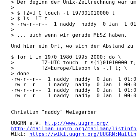
> Der Beginn der Unix-Zeitrechnung war um
>

> $ TZ=UTC touch -t 197001010000 t

> $ ls -lT t

> -rw-r--r--  1 naddy  naddy  0 Jan  1 01
>

> ... auch wenn wir gerade MESZ haben.

Und hier ein Ort, wo sich der Abstand zu 
$ for i in 1970 1980 1995 2000; do \

>         TZ=UTC touch -t ${i}01010000 t; 
>         TZ=Europe/Lisbon ls -lT t; \

> done

-rw-r--r--  1 naddy  naddy  0 Jan  1 01:0
-rw-r--r--  1 naddy  naddy  0 Jan  1 00:0
-rw-r--r--  1 naddy  naddy  0 Jan  1 01:0
-rw-r--r--  1 naddy  naddy  0 Jan  1 00:0
-- 

Christian "naddy" Weisgerber             
-- 

UUGRN e.V. 
http://www.uugrn.org/
http://mailman.uugrn.org/mailman/listinfo
Wiki: 
https://wiki.uugrn.org/UUGRN:Mailin