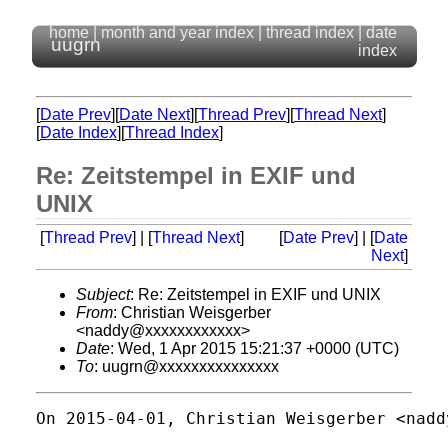
home
|
month and year index
|
thread index
|
date
uugrn
index
[
Date Prev
][
Date Next
][
Thread Prev
][
Thread Next
]
[
Date Index
][
Thread Index
]
Re: Zeitstempel in EXIF und
UNIX
[
Thread Prev
] | [
Thread Next
]
[
Date Prev
] | [
Date
Next
]
Subject
: Re: Zeitstempel in EXIF und UNIX
From
: Christian Weisgerber
<naddy@xxxxxxxxxxxx>
Date
: Wed, 1 Apr 2015 15:21:37 +0000 (UTC)
To
: uugrn@xxxxxxxxxxxxxxx
On 2015-04-01, Christian Weisgerber <nadd