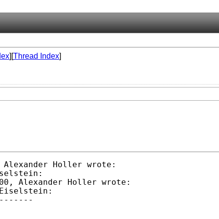
dex
][
Thread Index
]
 Alexander Holler wrote:

elstein:

00, Alexander Holler wrote:

Eiselstein:

------
