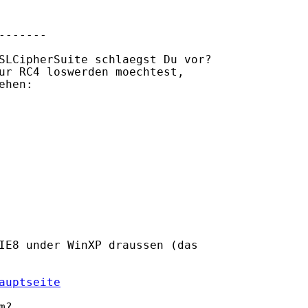
------

SLCipherSuite schlaegst Du vor?

ur RC4 loswerden moechtest,

hen:

IE8 under WinXP draussen (das

auptseite
?
