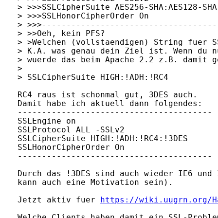
> >>>SSLCipherSuite AES256-SHA:AES128-SHA

> >>>SSLHonorCipherOrder On

> >>>-------------------------------------
> >>Oeh, kein PFS?

> >Welchen (vollstaendigen) String fuer S
> K.A. was genau dein Ziel ist. Wenn du n
> wuerde das beim Apache 2.2 z.B. damit ge
> 

> SSLCipherSuite HIGH:!ADH:!RC4

RC4 raus ist schonmal gut, 3DES auch.

Damit habe ich aktuell dann folgendes:

----------------------------------------

SSLEngine on

SSLProtocol ALL -SSLv2

SSLCipherSuite HIGH:!ADH:!RC4:!3DES

SSLHonorCipherOrder On

----------------------------------------

Durch das !3DES sind auch wieder IE6 und 
kann auch eine Motivation sein).

Jetzt aktiv fuer 
https://wiki.uugrn.org/H
Welche Clients haben damit ein SSL-Problem