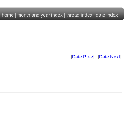
home
|
month and year index
|
thread index
|
date index
[
Date Prev
] | [
Date Next
]