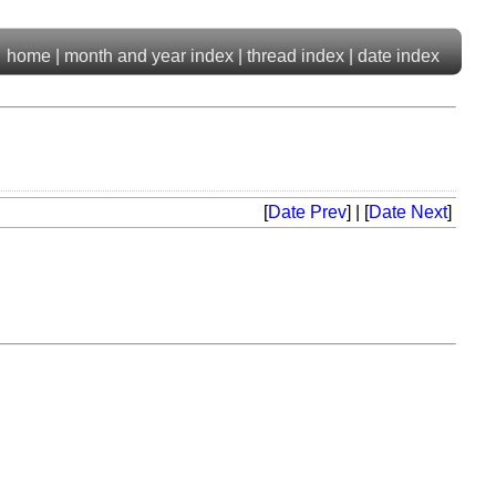
home
|
month and year index
|
thread index
|
date index
[
Date Prev
] | [
Date Next
]