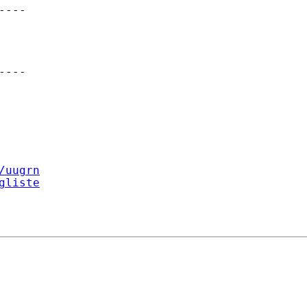
---

---

/uugrn
gliste