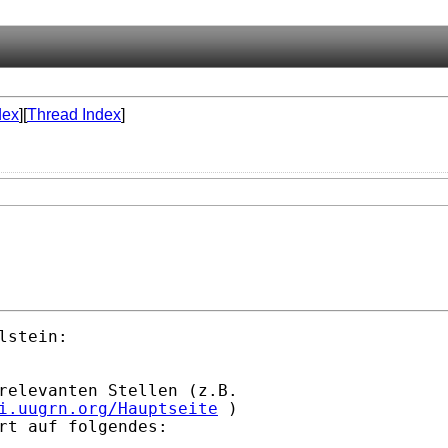
dex
][
Thread Index
]
stein:

relevanten Stellen (z.B.

i.uugrn.org/Hauptseite
 )

rt auf folgendes:
