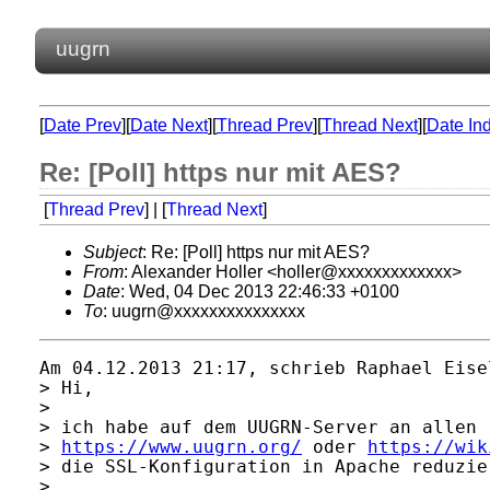
uugrn
[
Date Prev
][
Date Next
][
Thread Prev
][
Thread Next
][
Date In
Re: [Poll] https nur mit AES?
[
Thread Prev
] | [
Thread Next
]
Subject
: Re: [Poll] https nur mit AES?
From
: Alexander Holler <holler@xxxxxxxxxxxxx>
Date
: Wed, 04 Dec 2013 22:46:33 +0100
To
: uugrn@xxxxxxxxxxxxxxx
Am 04.12.2013 21:17, schrieb Raphael Eisel
> Hi,

> 

> ich habe auf dem UUGRN-Server an allen 
> 
https://www.uugrn.org/
 oder 
https://wik
> die SSL-Konfiguration in Apache reduzie
> 
