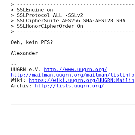
> ----------------------------------------
> SSLEngine on

> SSLProtocol ALL -SSLv2

> SSLCipherSuite AES256-SHA:AES128-SHA

> SSLHonorCipherOrder On

> ----------------------------------------
Oeh, kein PFS?

Alexander

-- 

UUGRN e.V. 
http://www.uugrn.org/
http://mailman.uugrn.org/mailman/listinfo
Wiki: 
https://wiki.uugrn.org/UUGRN:Mailin
Archiv: 
http://lists.uugrn.org/