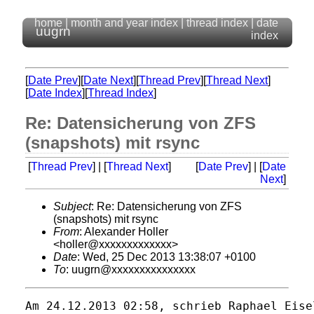
home
|
month and year index
|
thread index
|
date
uugrn
index
[
Date Prev
][
Date Next
][
Thread Prev
][
Thread Next
]
[
Date Index
][
Thread Index
]
Re: Datensicherung von ZFS
(snapshots) mit rsync
[
Thread Prev
] | [
Thread Next
]
[
Date Prev
] | [
Date
Next
]
Subject
: Re: Datensicherung von ZFS
(snapshots) mit rsync
From
: Alexander Holler
<holler@xxxxxxxxxxxxx>
Date
: Wed, 25 Dec 2013 13:38:07 +0100
To
: uugrn@xxxxxxxxxxxxxxx
Am 24.12.2013 02:58, schrieb Raphael Eisel