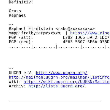
Definitiv!

Gruss

Raphael

-- 

Raphael Eiselstein <rabe@xxxxxxxxx>      
xmpp:freibyter@xxxxxx  | 
https://www.xing
PGP (alt):            E7B2 1D66 3AF2 EDC7
PGP (neu):            4E63 5307 6F6A 036D
.........|.........|.........|.........|.
-- 

UUGRN e.V. 
http://www.uugrn.org/
http://mailman.uugrn.org/mailman/listinfo
Wiki: 
https://wiki.uugrn.org/UUGRN:Mailin
Archiv: 
http://lists.uugrn.org/