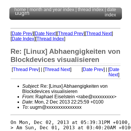
home
|
month and year index
|
thread index
|
date
uugrn
index
[
Date Prev
][
Date Next
][
Thread Prev
][
Thread Next
]
[
Date Index
][
Thread Index
]
Re: [Linux] Abhaengigkeiten von
Blockdevices visualisieren
[
Thread Prev
] | [
Thread Next
]
[
Date Prev
] | [
Date
Next
]
Subject
: Re: [Linux] Abhaengigkeiten von
Blockdevices visualisieren
From
: Raphael Eiselstein <rabe@xxxxxxxxx>
Date
: Mon, 2 Dec 2013 22:25:59 +0100
To
: uugrn@xxxxxxxxxxxxxxx
On Mon, Dec 02, 2013 at 05:39:31PM +0100,
> Am Sun, Dec 01, 2013 at 03:40:20AM +010