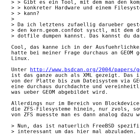
> > Gibt es ein Tool, mit dem man den kom
> > konkreter Hardware und einem Filesyst
> > kann?

> 

> Da ich letztens zufaellig darueber gest
> den kern.geom.confdot sysctl, mit dem d
> dotfile dumpen kannst. Das kannst du da
Cool, das kanne ich in der Ausfuehrlichke
hatte bei meiner Frage durchaus an GEOM g
Linux.

Unter 
http://www.bsdcan.org/2004/papers/g
ist das ganze auch als XML gezeigt. Das i
von der Platte bis zum Dateisystem via GE
eine durchaus durchdachte und vereinheitl
was ueber GEOM abgebildet wird. 

Allerdings nur im Bereich von Blockdevice
die ZFS-Filesysteme hinein, nur zvols, so
von ZFS muesste man es dann analog dazu w
> Nun, das ist natuerlich FreeBSD spezifi
> interessant um das hier mal abzuladen.
