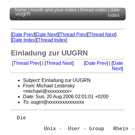
home
|
month and year index
|
thread index
|
date
uugrn
index
[
Date Prev
][
Date Next
][
Thread Prev
][
Thread Next
]
[
Date Index
][
Thread Index
]
Einladung zur UUGRN
[
Thread Prev
] | [
Thread Next
]
[
Date Prev
] | [
Date
Next
]
Subject
: Einladung zur UUGRN
From
: Michael Lestinsky
<michael@xxxxxxxxx>
Date
: Sun, 20 Aug 2006 02:01:01 +0200
To
: uugrn@xxxxxxxxxxxxxxx
  Die 

           Unix -  User - Group   Rhein - 
          ____  _____  ________ __________