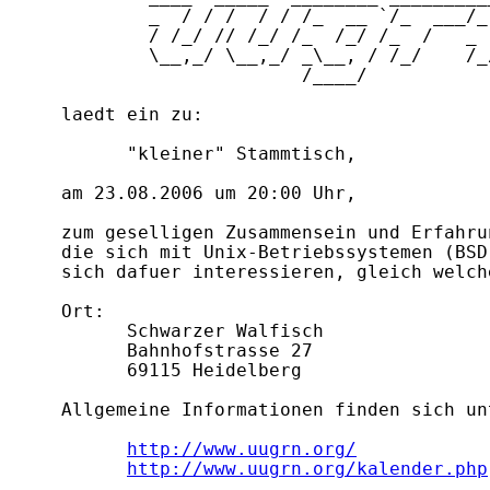
          _  / / /  / / /_  __ `/_  ___/_ 
          / /_/ // /_/ /_  /_/ /_  /   _  
          \__,_/ \__,_/ _\__, / /_/    /_/
                        /____/            
  laedt ein zu:

	"kleiner" Stammtisch,

  am 23.08.2006 um 20:00 Uhr,

  zum geselligen Zusammensein und Erfahru
  die sich mit Unix-Betriebssystemen (BSD
  sich dafuer interessieren, gleich welch
  Ort:

	Schwarzer Walfisch

	Bahnhofstrasse 27

	69115 Heidelberg

  Allgemeine Informationen finden sich unt
http://www.uugrn.org/
http://www.uugrn.org/kalender.php