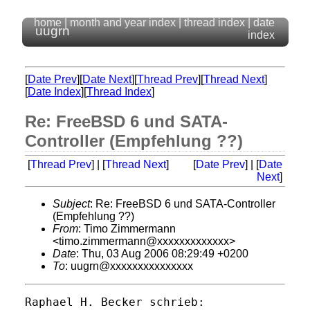
home
|
month and year index
|
thread index
|
date
uugrn
index
[
Date Prev
][
Date Next
][
Thread Prev
][
Thread Next
]
[
Date Index
][
Thread Index
]
Re: FreeBSD 6 und SATA-
Controller (Empfehlung ??)
[
Thread Prev
] | [
Thread Next
]
[
Date Prev
] | [
Date
Next
]
Subject
: Re: FreeBSD 6 und SATA-Controller
(Empfehlung ??)
From
: Timo Zimmermann
<timo.zimmermann@xxxxxxxxxxxxx>
Date
: Thu, 03 Aug 2006 08:29:49 +0200
To
: uugrn@xxxxxxxxxxxxxxx
Raphael H. Becker schrieb:
